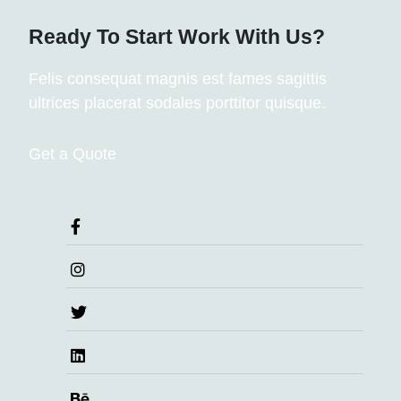
Ready To Start
Work With Us?
Felis consequat magnis est fames sagittis
ultrices placerat sodales porttitor quisque.
Get a Quote